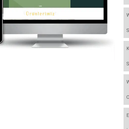
W
S
K
S
W
O
E