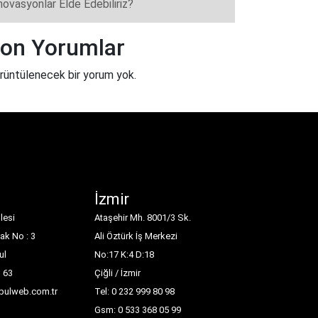
novasyonlar Elde Edebiliriz?
on Yorumlar
rüntülenecek bir yorum yok.
İzmir
lesi
Ataşehir Mh. 8001/3 Sk.
ak No : 3
Ali Öztürk İş Merkezi
ul
No:17 K:4 D:18
1 63
Çiğli / İzmir
nbulweb.com.tr
Tel: 0 232 999 80 98
Gsm: 0 533 368 05 99