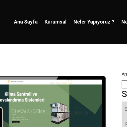
Ana Sayfa
Kurumsal
Neler Yapıyoruz ?
Ne
Ar
S
E
K