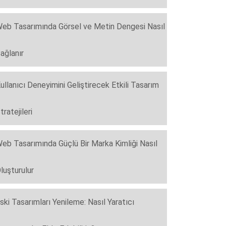
eb Tasarımında Görsel ve Metin Dengesi Nasıl
ağlanır
ullanıcı Deneyimini Geliştirecek Etkili Tasarım
tratejileri
eb Tasarımında Güçlü Bir Marka Kimliği Nasıl
luşturulur
ski Tasarımları Yenileme: Nasıl Yaratıcı