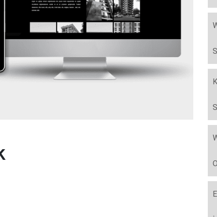
W
S
K
S
W
k
O
E