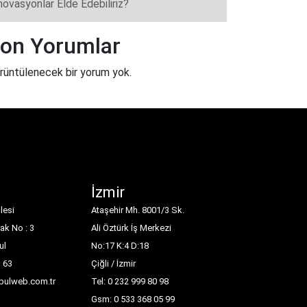
novasyonlar Elde Edebiliriz?
on Yorumlar
rüntülenecek bir yorum yok.
İzmir
lesi
Ataşehir Mh. 8001/3 Sk.
ak No : 3
Ali Öztürk İş Merkezi
ul
No:17 K:4 D:18
1 63
Çiğli / İzmir
nbulweb.com.tr
Tel: 0 232 999 80 98
Gsm: 0 533 368 05 99