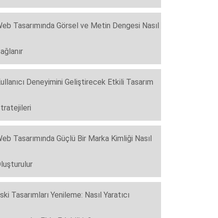
eb Tasarımında Görsel ve Metin Dengesi Nasıl
ağlanır
ullanıcı Deneyimini Geliştirecek Etkili Tasarım
tratejileri
eb Tasarımında Güçlü Bir Marka Kimliği Nasıl
luşturulur
ski Tasarımları Yenileme: Nasıl Yaratıcı