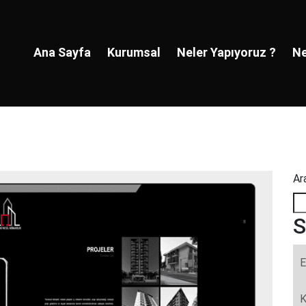
Ana Sayfa
Kurumsal
Neler Yapıyoruz ?
Ne
Ar
S
E
K